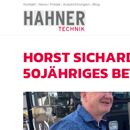
Kontakt
|
News
|
Presse
|
Auszeichnungen
|
Blog
HORST SICHARD
50JÄHRIGES B