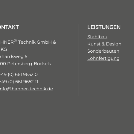
ONTAKT
LEISTUNGEN
Stahlbau
®
AHNER
Technik GmbH &
Kunst & Design
 KG
Sonderbauten
rhardsweg 5
Lohnfertigung
100 Petersberg-Böckels
+49 (0) 661 9652 0
+49 (0) 661 9652 11
info@hahner-technik.de