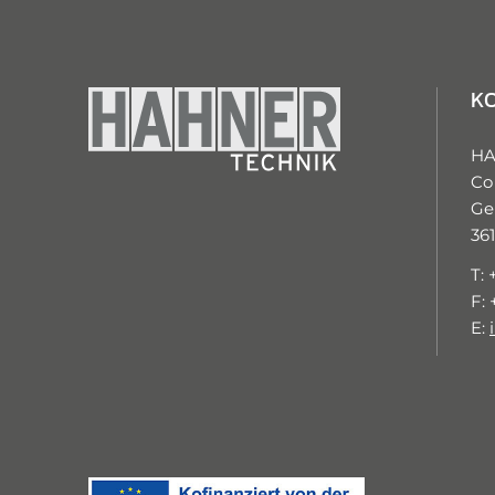
K
H
Co
Ge
36
T: 
F: 
E: