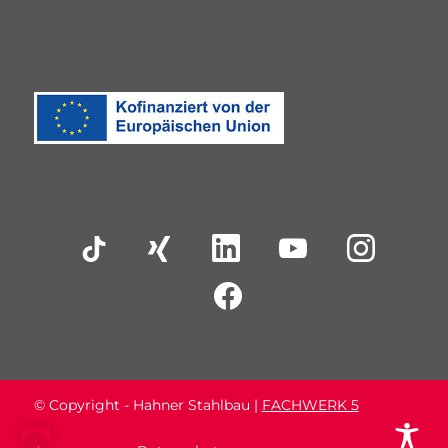
© Copyright - Hahner Stahlbau |
FACHWERK 5